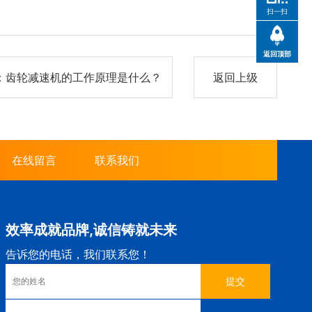
扫一扫
返回顶部
：齿轮减速机的工作原理是什么？
返回上级
在线留言
联系我们
效率成就品牌,诚信铸就未来
告诉您的电话，我们联系您！