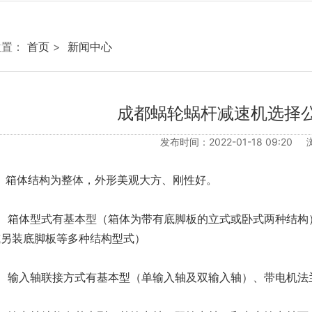
B/X系列摆线针轮减速机
T系列齿轮换向器
位置：
首页
>
新闻中心
MB无级变速器
成都蜗轮蜗杆减速机选择
发布时间：2022-01-18 09:20
1、箱体结构为整体，外形美观大方、刚性好。
2、箱体型式有基本型（箱体为带有底脚板的立式或卧式两种结构
或另装底脚板等多种结构型式）
3、输入轴联接方式有基本型（单输入轴及双输入轴）、带电机法