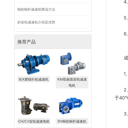
蜗轮蜗杆减速机降温方法
斜齿轮减速机介绍及优势
推荐产品
1
B/X摆线针轮减速机
KM双曲面齿轮减速
电机
于40
CH/CV齿轮减速电机
RV蜗轮蜗杆减速机