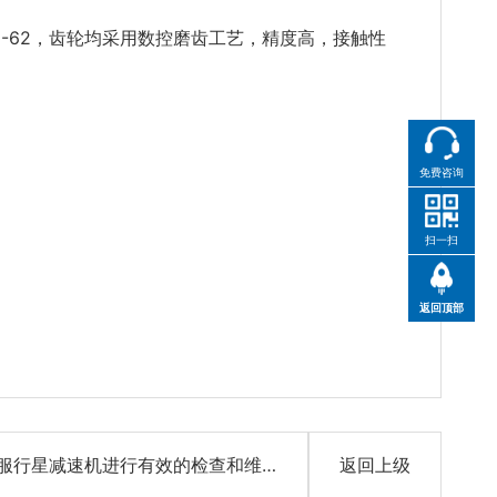
8-62，齿轮均采用数控磨齿工艺，精度高，接触性
免费咨询
扫一扫
返回顶部
服行星减速机进行有效的检查和维
返回上级