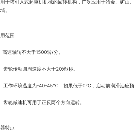
、用于塔引入式起重机机械的回转机构，广泛应用于冶金、矿山
领域。
适用范围
、高速轴转不大于1500转/分。
、齿轮传动圆周速度不大于20米/秒。
、工作环境温度为-40-45℃，如果低于0℃，启动前润滑油应
4、齿轮减速机可用于正反两个方向运转。
机器特点