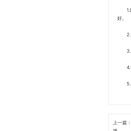
1
好。
2
3
5
上一篇
项