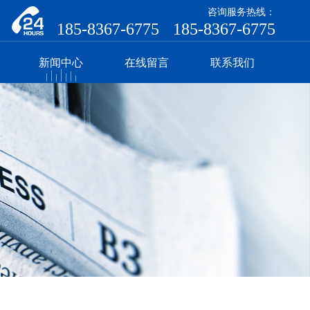
咨询服务热线：
185-8367-6775
185-8367-6775
新闻中心
在线留言
联系我们