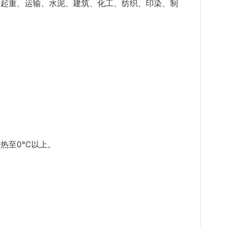
、起重、运输、水泥、建筑、化工、纺织、印染、制
预热至0℃以上。