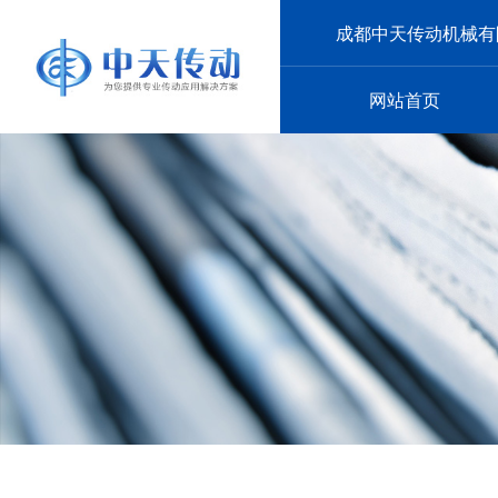
成都中天传动机械有
网站首页