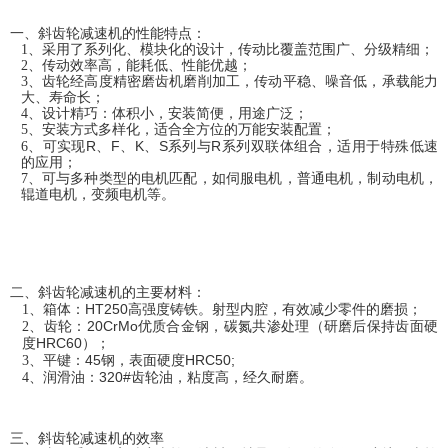
一、
斜齿轮减速机的性能特点：
1
、采用了系列化、模块化的设计，传动比覆盖范围广、分级精细；
2
、传动效率高，能耗低、性能优越；
3
、齿轮经高度精密磨齿机磨削加工，传动平稳、噪音低，承载能力
大、寿命长；
4
、设计精巧：体积小，安装简便，用途广泛；
5
、安装方式多样化，适合全方位的万能安装配置；
R
F
K
S
R
6
、可实现
、
、
、
系列与
系列双联体组合，适用于特殊低速
的应用；
7
、可与多种类型的电机匹配，如伺服电机，普通电机，制动电机，
辊道电机，变频电机等。
二、
斜齿轮减速机
的主要材料：
HT250
1
、箱体：
高强度铸铁。射型内腔，有效减少零件的磨损；
20CrMo
2
、齿轮：
优质合金钢，碳氮共渗处理（研磨后保持齿面硬
HRC60
度
）；
45
HRC50;
3
、平键：
钢，表面硬度
320#
4
、润滑油：
齿轮油，粘度高，经久耐磨。
三、
斜齿轮减速机的效率