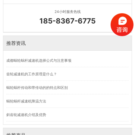
24小时服务热线
185-8367-6775
推荐资讯
成都蜗轮蜗杆减速机选择公式与注意事项
齿轮减速机的工作原理是什么？
蜗轮蜗杆传动和带传动的的特点和区别
蜗轮蜗杆减速机降温方法
斜齿轮减速机介绍及优势