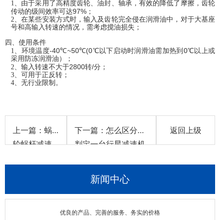
1
、由于采用了高精度齿轮、油封、轴承，有效的降低了摩擦，齿轮
97%
传动的级间效率可达
；
2
、在某些安装方式时，输入及齿轮完全侵在润滑油中，对于大基座
号和高输入转速的情况，需考虑搅油损失；
四、
使用条件
-40
~50
(0
0
1
、环境温度
℃
℃
℃以下启动时润滑油需加热到
℃以上或
采用防冻润滑油）；
2800
/
2
、输入转速不大于
转
分；
3
、可用于正反转；
4
、无行业限制。
上一篇：蜗
下一篇：怎么区分与
返回上级
轮蜗杆减速
判定一台行星减速机
机降温方法
的质量好坏？
新闻中心
优良的产品、完善的服务、务实的价格