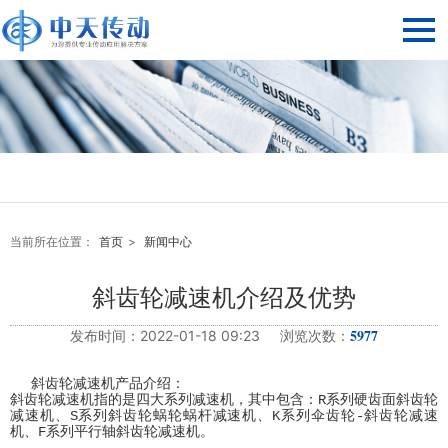
当前所在位置：
首页
>
新闻中心
斜齿轮减速机介绍及优势
5977
发布时间：2022-01-18 09:23 浏览次数：
斜齿轮减速机产品介绍：
斜齿轮减速机
指的是四大系列减速机
，
其中
包含：R系列
硬齿面
斜齿轮
减速机、S系列斜齿轮蜗轮
蜗杆减速机、K系列伞齿轮-斜齿轮减速
机、F系列平行轴斜齿轮减速机。