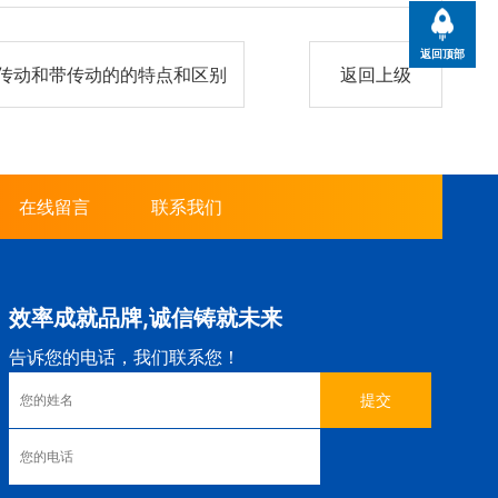
返回顶部
传动和带传动的的特点和区别
返回上级
在线留言
联系我们
效率成就品牌,诚信铸就未来
告诉您的电话，我们联系您！