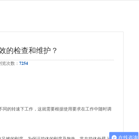
效的检查和维护？
7254
 浏览次数：
不同的转速下工作，这就需要根据使用要求在工作中随时调
在线咨询
有足够的刚度，为保证箱体的刚度及散热，常在箱体外壁上