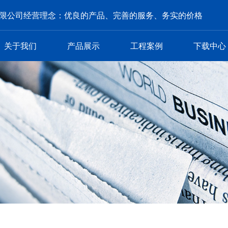
限公司经营理念：优良的产品、完善的服务、务实的价格
关于我们
产品展示
工程案例
下载中心
检测中心
精密伺服行星减速机
加工设备
R系列硬齿面减速电机
K系列斜齿轮减速电机
F系列平行轴减速电机
S系列斜齿蜗轮减速电机
蜗轮蜗杆减速机
KM双曲面齿轮减速电机
小型齿轮减速电机