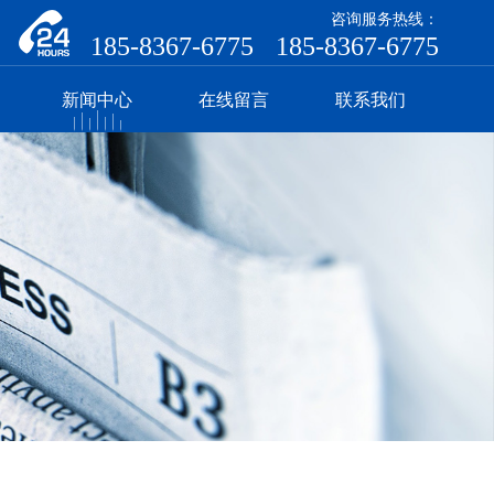
咨询服务热线：
185-8367-6775
185-8367-6775
新闻中心
在线留言
联系我们