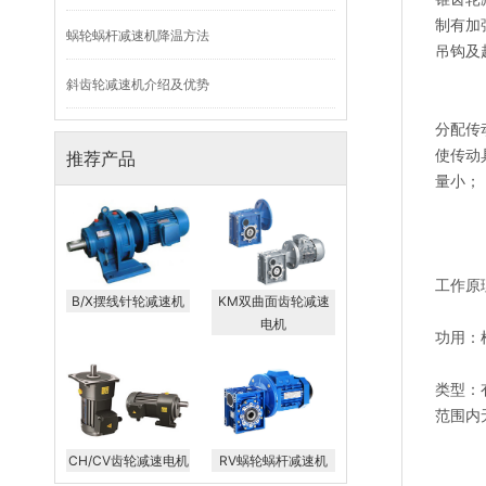
制有加
蜗轮蜗杆减速机降温方法
吊钩及
斜齿轮减速机介绍及优势
分配传
推荐产品
使传动
量小；
工作原
B/X摆线针轮减速机
KM双曲面齿轮减速
电机
功用：
类型：
范围内
CH/CV齿轮减速电机
RV蜗轮蜗杆减速机