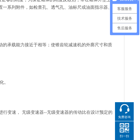
置一系列附件，如检查孔、透气孔、油标尺或油面指示器、
客服服务
技术服务
售后服务
动的承载能力接近于相等；使锥齿轮减速机的外廓尺寸和质
化。
进行变速， 无级变速器--无级变速器的传动比在设计预定的
免费咨询
扫一扫